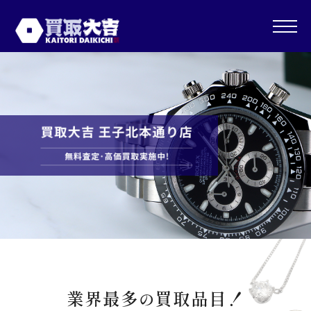
toggle
naviga
業界最多
買取品目！
の